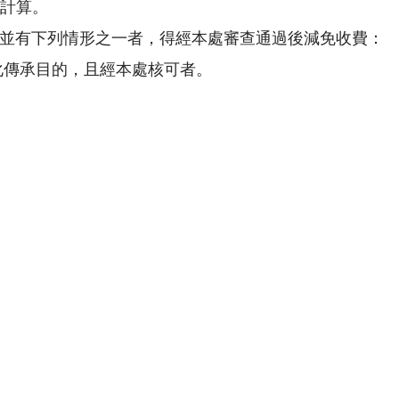
計算。
途，並有下列情形之一者，得經本處審查通過後減免收費：
文化傳承目的，且經本處核可者。
利用途。
意設計研發、數位發展、展覽、本處徵件等案件，繳交企畫
定之項目者，本處得依收費表申請用途欄所列之項目類推適
定為準，本處並得就提供圖像數量、規格及使用範圍為
正紀念堂管理處圖像使用申請表(如附件二)，並註明基
用係為開發衍生商品者，另須檢附企畫書（含尺寸、功能
時，申請人應同時簽署「圖像單次非專屬授權契約書」(
碟。
碟者，限當次使用，並應妥善保管並確保不致毀損或滅失
得向申請人另請求損害賠償；申請人非經本處同意，不得
申請人除須負一切法律責任外，並同意支付本處權利金十