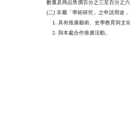
數量及商品售價百分之三至百分之六
(二) 非屬「學術研究」之申請用
1. 具有推廣藝術、史學教育與
2. 與本處合作推廣活動。
3. 申請人為政府機關，且為非營
4. 為舉辦活動、形象宣傳、創
(三) 申請利用用途非屬收費表規
利之目的或行為之認定，以本處之認
五、申請使用本處圖像，應填具國立中
發行地區、售價、利用期限等；如其利
量、商品售價等內容）。本處同意授權
處始提供申請人所需之高階數位圖像光
六、申請人取得本處授權提供之圖像光
交之保證金。本處如另受有損害，本處
之利用或再授權第三人使用，違反者，