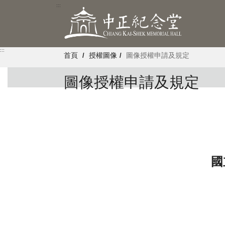
跳
:::
到
主
要
內
:::
容
首頁
授權圖像
圖像授權申請及規定
區
塊
圖像授權申請及規定
國