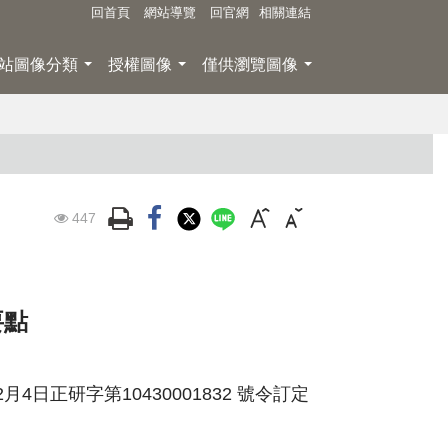
回首頁
網站導覽
回官網
相關連結
站圖像分類
授權圖像
僅供瀏覽圖像
觀
447
看
次
要點
數
月4日正研字第10430001832 號令訂定